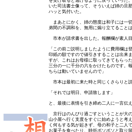
を受け取ると逃げるように戻っていった
いた司法書士像って、そういえば姉の旦
ハッと気付いた。
まあとにかく、姉の態度は和子には一切
弟間の不調和を、無用に煽り立てること
市本が請求書を出した。報酬欄が素人目
「この前ご説明しましたように費用欄は
印紙の額ですので値引きすることは出来
すが、これはお母様に取ってきてもらっ
三分の一に千分の六をかけたものです。
ちらは動いていませんので」
市本は最初に来た時と同じくさらりと説
「それでは明日、申請致します」
と、最後に表情を引き締め二人に一言伝
京行はのんびり過ごすということが大の
山小屋へ行く支度をすぐに始めようと考
く何もする気が起きず、母の和子と二人
お菓子を食べたり、時折ボソボソと取り