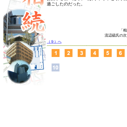
過ごしたのだった。
「相
流辺硫氏の次
（９）へ