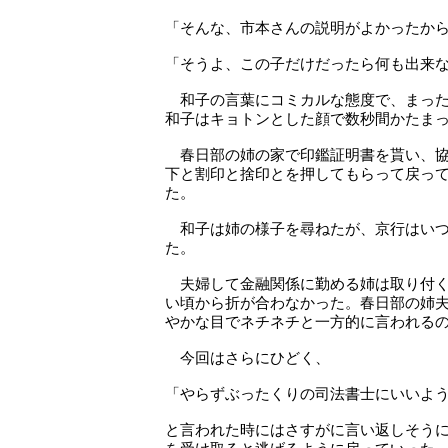
「そんな、市本さんの説明がよかったか
「そうよ、この子だけだったら何も出来
和子の言葉にコミカルな態度で、まった
和子はキョトンとした顔で数秒間かたま
春日部の姉の家で印鑑証明書を貰い、協
下と割印と捨印とを押してもらって戻っ
た。
和子は姉の様子を尋ねたが、京行はいつ
た。
夫婦して金融関係に勤める姉は取り付く
い頃から折が合わなかった。春日部の姉
やかな目でネチネチと一方的に言われる
今回はさらにひどく、
「やらずぶったくりの司法書士にいいよ
と言われた時にはさすがに言い返しそう