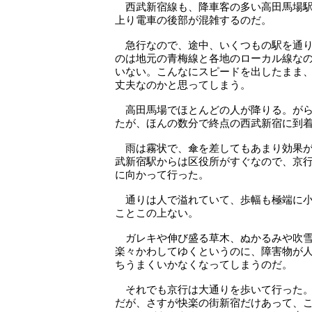
西武新宿線も、降車客の多い高田馬場駅
上り電車の後部が混雑するのだ。
急行なので、途中、いくつもの駅を通り
のは地元の青梅線と各地のローカル線な
いない。こんなにスピードを出したまま
丈夫なのかと思ってしまう。
高田馬場でほとんどの人が降りる。がら
たが、ほんの数分で終点の西武新宿に到
雨は霧状で、傘を差してもあまり効果が
武新宿駅からは区役所がすぐなので、京
に向かって行った。
通りは人で溢れていて、歩幅も極端に小
ことこの上ない。
ガレキや伸び盛る草木、ぬかるみや吹雪
楽々かわしてゆくというのに、障害物が
ちうまくいかなくなってしまうのだ。
それでも京行は大通りを歩いて行った。
だが、さすが快楽の街新宿だけあって、