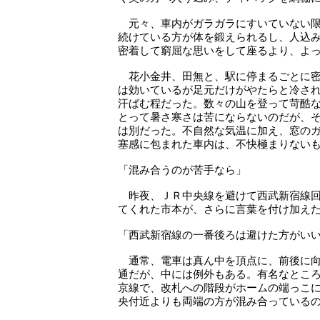
元々、車内がガラガラにすいていない限
続けている方が体を鍛えられるし、人込
密着して窮屈な思いをして座るより、よ
花小金井、田無と、駅に停まるごとに密
は効いているが足元だけがやたらと冷さ
汗ばむ程だった。数々の山を登って苛酷
とって暑さ寒さは苦にならないのだが、
は別だった。不自然な気温に加え、窓の
塞感に包まれた車内は、不快極まりない
「混み合うのが苦手なら」
昨夜、ＪＲ中央線を避けて西武新宿線回
てくれた市本が、さらに言葉を付け加え
「西武新宿線の一番後ろは避けた方がい
通常、電車は真ん中を頂点に、前後に向
通だが、中には例外もある。有名なとこ
京線で、改札への階段がホームの端っこ
央付近よりも両端の方が混み合っている