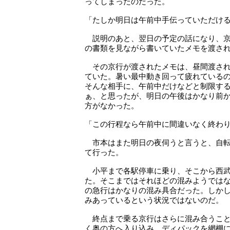
ってしまったのだった。
「たしか明日は午前中手伝っていただけ
説明のあと、翌日の予定の話になり、京
の書類を見ながら書いていたメモを渡さ
その京行が渡されたメモは、昼間渡され
ていた。暑い最中動き回って疲れている
そんな相手に、午前中だけなどと制限す
ぁ、と思ったが、明日の午後はかなり前
方がなかった。
「この行程なら午前中に間違いなく終わ
市本はまた明日の夜伺うと言うと、自転
て行った。
小平まで各駅停車に乗り、そこから西武
た。そこまではそれほどの混みようでは
の急行はかなりの混み具合だった。しか
みあっているという状況ではないのだ。
終点まで乗る京行はさらに混み合うこと
く奥の方へ入り込み、ディパックを網棚