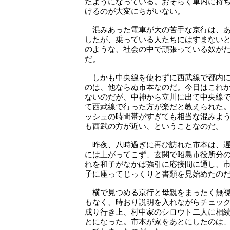
たようになっている。おそらく車内に持
けるのが大変にちがいない。
混みあった電車が大の苦手な京行は、あ
したが、乗っている人たちにはすまない
のような、社会の中で頑張っている奴が
だ。
しかも中央線を使わずに西武線で都内に
のは、他ならぬ市本なのだ。今日はこれ
ないのだが、中神から立川に出て中央線
て西武線で行った方が楽だと教えられた
ッシュの時間帯がすぎても相当な混みよ
も西武の方が近い、ということなのだ。
昨夜、八時過ぎに再び訪れた市本は、遅
には上がってこず、玄関で昭島市役所分
れを和子がなかば強引に応接間に通し、
子に座ってじっくりと書類を見始めたの
横で見つめる京行と母親をまったく無視
もなく、時おり説明を入れながらチェッ
成り行き上、村中家のシロウト二人に相
とになった。市本が家をあとにしたのは