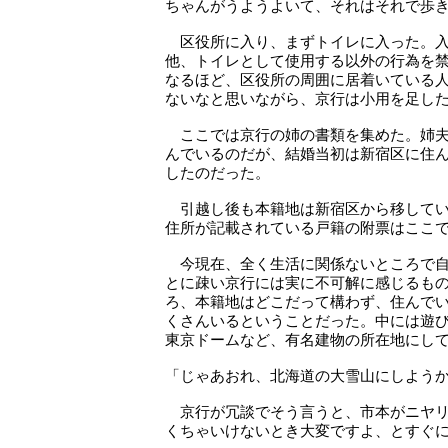
ちゃんがうようよいて、それはそれで歩
区役所に入り、まずトイレに入った。入
他、トイレとして使用する以外の行為を
なるほど、区役所の周囲に居着いている
ないなと思いながら、京行は小用を足し
ここでは京行の姉の書類を集めた。姉夫
んでいるのだが、結婚当初は新宿区に住
したのだった。
引越し後も本籍地は新宿区から移してい
住所が記載されている戸籍の附票はここ
今現在、全く生活に関係ないところで自
とに疎い京行には実に不可解に感じるも
ろ、本籍地はどこだって構わず、住んで
くさんいるということだった。中には遊
東京ドームなど、有名建物の所在地にし
「じゃあおれ、北海道の大雪山にしよう
京行が冗談でそう言うと、市本がニヤリ
くちゃいけないとき大変ですよ、とすぐ