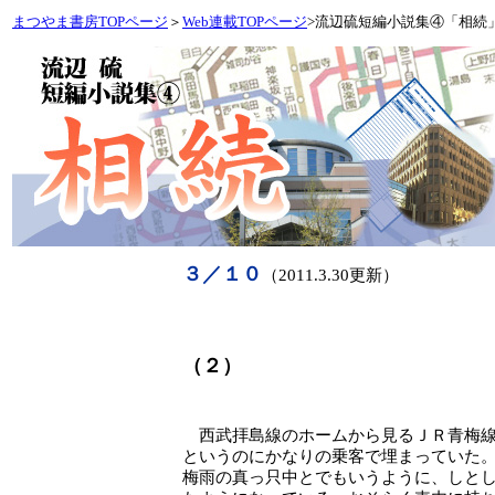
まつやま書房TOPページ
＞
Web連載TOPページ
>流辺硫短編小説集④「相続
３／１０
（2011.3.30更新）
（２）
西武拝島線のホームから見るＪＲ青梅線
というのにかなりの乗客で埋まっていた
梅雨の真っ只中とでもいうように、しと