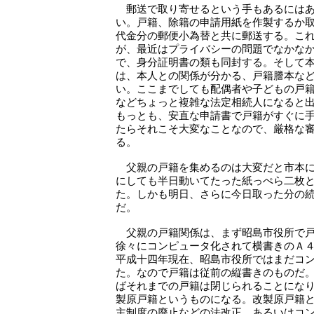
郵送で取り寄せるという手もあるにはあ
い。戸籍、除籍の申請用紙を作製するか
代金分の郵便小為替と共に郵送する。こ
が、最近はプライバシーの問題でなかな
で、身分証明書の類も同封する。そして
は、本人との関係が分かる、戸籍謄本な
い。ここまでしても配偶者や子どもの戸
などちょっと複雑な法定相続人になると
もっとも、安直な申請書で戸籍がすぐに
たらそれこそ大変なことなので、厳格な
る。
父親の戸籍を集めるのは大変だと市本に
にしても半日動いてたった紙っぺら二枚
た。しかも明日、さらに今日取った分の
だ。
父親の戸籍関係は、まず昭島市役所で戸
徐々にコンピュータ化されて横書きのＡ
平成十四年現在、昭島市役所ではまだコ
た。なので戸籍は従前の縦書きのものだ
ばそれまでの戸籍は閉じられることにな
製原戸籍というものになる。改製原戸籍
主制度の廃止などの法改正、あるいはコ