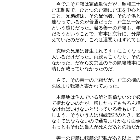
今でこそ戸籍は家族単位だが、昭和三十
戸主制度で、ひとつの戸籍に戸主を中心
こと、兄弟姉妹、その配偶者、その子供
連なっているのが普通だった。戸主は一
という感じだった。遡る善一の戸籍も、
だろうということで、市本は京行に、分
えていたのだが、これは運悪くはずれて
克晴の兄弟は皆生まれてすぐに亡くなっ
人いるだけだった。両親も亡くなり、そ
なかった。だから文京区のその除籍謄本
晴しか載っていなかったのだ。
さて、その善一の戸籍だが、戸主の欄の
央区より転籍と書かれてあった。
本籍地は住んでいる所と関係ないので必
て構わないのだが、移したってもちろん
なければいけないと思っている者もいて
しまう。そういう人は相続登記のとき、
なくてはならないので通常よりかなり面
もっともそれは当人が死んだあとの話だ
善一の戸籍に転籍の記載がある以上、遡