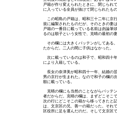
戸籍が作り変えられたときに、閉じられ
に入っている全員が抜けて閉じられたも
この昭島の戸籍は、昭和三十二年に京行
規に編製されたものだが、そのときの妻
戸籍の一番目に載っている名前は勿論筆
るのは順子という女性で、克晴の最初の
その欄には大きくバッテンがしてある。
たからだ。二人の間に子供はなかった。
次に載っているのは和子で、昭和四十年
により入籍している。
長女の奈津美が昭和四十一年、結婚の翌
男の京行が生まれた。なので和子の欄の
順に載っている。
克晴の欄にも当然のことながらバッテン
者だからだ。克晴の欄は、まずどこそこ
次の行にどこそこの籍から移ってきたと
は、文京区の兄、善一の籍だった。それ
区役所に足を運んだのだ。そして文京区