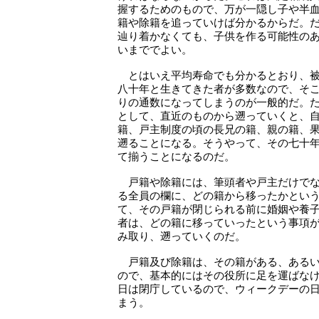
握するためのもので、万が一隠し子や半
籍や除籍を追っていけば分かるからだ。
辿り着かなくても、子供を作る可能性の
いまででよい。
とはいえ平均寿命でも分かるとおり、被
八十年と生きてきた者が多数なので、そ
りの通数になってしまうのが一般的だ。
として、直近のものから遡っていくと、
籍、戸主制度の頃の長兄の籍、親の籍、
遡ることになる。そうやって、その七十
て揃うことになるのだ。
戸籍や除籍には、筆頭者や戸主だけでな
る全員の欄に、どの籍から移ったかとい
て、その戸籍が閉じられる前に婚姻や養
者は、どの籍に移っていったという事項
み取り、遡っていくのだ。
戸籍及び除籍は、その籍がある、あるい
ので、基本的にはその役所に足を運ばな
日は閉庁しているので、ウィークデーの
まう。