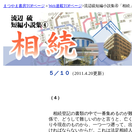
まつやま書房TOPページ
＞
Web連載TOPページ
>流辺硫短編小説集④「相続
５／１０
（2011.4.20更新）
（４）
相続登記の書類の中で一番集めるのが難
係で、どうして難しいのかと言うと、亡
り今現在のものから、一つ一つ遡って、
ければならないからだ。これは法定相続