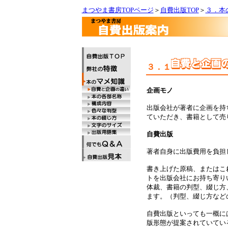
まつやま書房TOPページ
＞
自費出版TOP
＞
３．本
３．１
企画モノ
出版会社が著者に企画を持
ていただき、書籍として売
自費出版
著者自身に出版費用を負担
書き上げた原稿、またはこ
トを出版会社にお持ち寄り
体裁、書籍の判型、綴じ方
ます。（判型、綴じ方など
自費出版といっても一概に
版形態が提案されていてい