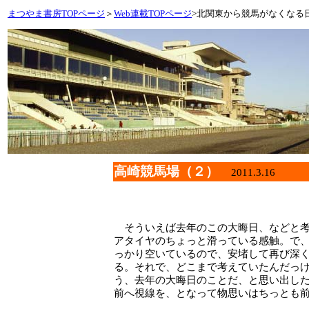
まつやま書房TOPページ
＞
Web連載TOPページ
>北関東から競馬がなくなる
高崎競馬場（２）
2011.3.16
そういえば去年のこの大晦日、などと考
アタイヤのちょっと滑っている感触。で
っかり空いているので、安堵して再び深
る。それで、どこまで考えていたんだっ
う、去年の大晦日のことだ、と思い出し
前へ視線を、となって物思いはちっとも