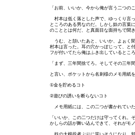
「お前、いいか、今から俺が言う二つの
村本は低く落とした声で、ゆっくり言っ
ところのある男なのだ。しかし奴の言葉
のこととは何だ、と真面目な面持ちで聞
うむ、と頷いたあと、いいか、よぉく聞
村本は言った。耳の穴かっぽじって、と
フが付いてたら俺はふき出しているとこ
「まず、三年間捨てろ。そしてその三年
と言い、ポケットから名刺様のメモ用紙
①金を貯めるコト
②遊びの誘いを断らないコト
メモ用紙には、この二つが書かれてい
「いいか、この二つだけは守ってくれ。
かしらの話が舞い込んできて、それがモ
奴の大根役者ぶりに笑いそうになり、頬