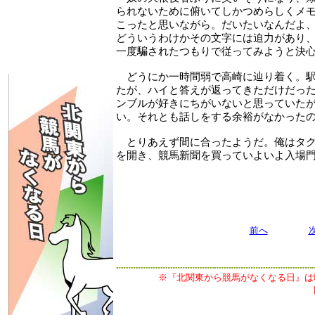
られないために俯いてしかつめらしくメ
こったと思いながら。だいたいなんだよ
どういうわけかその文字には迫力があり
一度騙されたつもりで従ってみようと決
どうにか一時間弱で高崎に辿り着く。駅
たが、ハイと答えが返ってきただけだっ
ンブルが好きにちがいないと思っていた
い。それとも話しをする余裕がなかった
とりあえず間に合ったようだ。俺はタク
を開き、競馬新聞を買っていよいよ入場
前へ
※『北関東から競馬がなくなる日』は