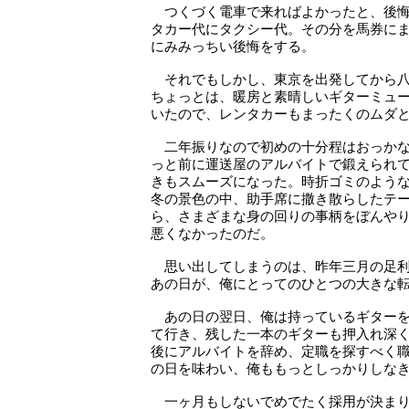
つくづく電車で来ればよかったと、後悔
タカー代にタクシー代。その分を馬券に
にみみっちい後悔をする。
それでもしかし、東京を出発してから八
ちょっとは、暖房と素晴しいギターミュ
いたので、レンタカーもまったくのムダ
二年振りなので初めの十分程はおっかな
っと前に運送屋のアルバイトで鍛えられ
きもスムーズになった。時折ゴミのよう
冬の景色の中、助手席に撒き散らしたテ
ら、さまざまな身の回りの事柄をぼんや
悪くなかったのだ。
思い出してしまうのは、昨年三月の足利
あの日が、俺にとってのひとつの大きな
あの日の翌日、俺は持っているギターを
て行き、残した一本のギターも押入れ深
後にアルバイトを辞め、定職を探すべく
の日を味わい、俺ももっとしっかりしな
一ヶ月もしないでめでたく採用が決まり