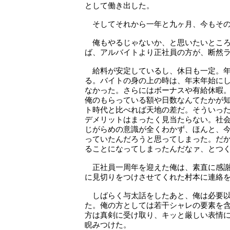
として働き出した。
そしてそれから一年と九ヶ月、今もその
俺もやるじゃないか、と思いたいところ
ば、アルバイトより正社員の方が、断然
給料が安定しているし、休日も一定。年
る。バイトの身の上の時は、年末年始に
なかった。さらにはボーナスや有給休暇
俺のもらっている額や日数なんてたかが
ト時代と比べれば天地の差だ。そういっ
デメリットはまったく見当たらない。社
じがらめの意識が全くわかず、ほんと、
っていたんだろうと思ってしまった。だ
ることになってしまったんだなァ、とつ
正社員一周年を迎えた俺は、素直に感謝
に見切りをつけさせてくれた村本に連絡
しばらく与太話をしたあと、俺は必要以
た。俺の方としては若干シャレの要素を
方は真剣に受け取り、キッと厳しい表情
睨みつけた。